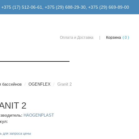
+375 (17) 512-06-61
,
+375 (29) 688-29-30
,
+375 (29) 669-89-00
Оплата и Доставка
Корзина
( 0 )
и бассейнов
/
OGENFLEX
/
Granit 2
ANIT 2
зводитель:
HAOGENPLAST
кул:
ь для запроса цены