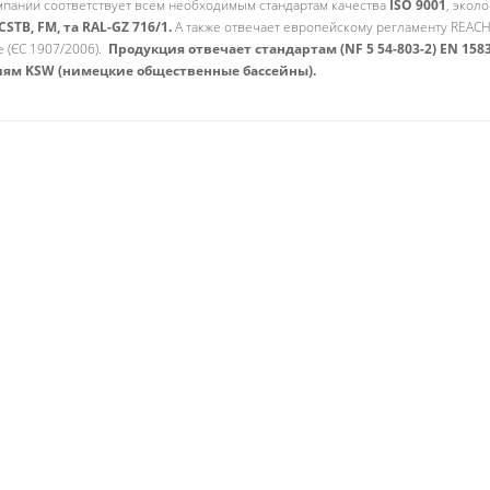
мпании соответствует всем необходимым стандартам качества
ISO 9001
, экол
I, CSTB, FM, та RAL-GZ 716/1.
А также отвечает европейскому регламенту REACH
 (ЄС 1907/2006).
Продукция отвечает стандартам (NF 5 54-803-2) EN 1583
ям KSW (нимецкие общественные бассейны).