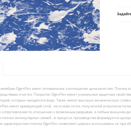
Задайте
мембран OgenFlex имеет оптимальное соотношение цена-качество. Пленка хо
редствами очистки. Покрытие OgenFlex имеет уникальные защитные свойства.
терий, которые находятся в воде. Также имеют высокую механическую стойко
Flex имеет армирующий слой, на основе сетки, полученной из волокна поли
о сопротивления по отношению к возможным разрывам и любым внешним де
 пленки молекулярных связей , в процессе производства формируется однор
ие характеристики пленки OgenFlex позволяют широко использовать ее при 