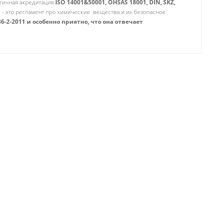
огичная акредитация
ISO 14001&50001, OHSAS 18001, DIN, SKZ,
 - это регламент про химические вещества и их безопасное
6-2-2011 и особенно приятно, что она отвечает