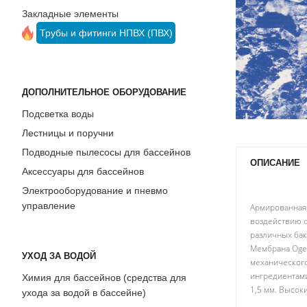
Закладные элементы
йнов
ода
йне)
Трубы и фитинги НПВХ (ПВХ)
я
ДОПОЛНИТЕЛЬНОЕ ОБОРУДОВАНИЕ
Подсветка воды
Лестницы и поручни
Подводные пылесосы для бассейнов
ОПИСАНИЕ
Аксессуары для бассейнов
Электрооборудование и пневмо
управление
Армированная 
воздействию с
различных бак
Мембрана Ogen
УХОД ЗА ВОДОЙ
механическог
ингредиентами
Химия для бассейнов (средства для
1,5 мм. Высок
ухода за водой в бассейне)