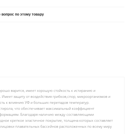
 вопрос по этому товару
рошо варится, имеет хорошую стойкость к истиранию и
 Имеет защиту от воздействия грибков,спор, микроорганизмов и
сть к влиянию УФ и больших перепадов температур.
стирола, что обеспечивает максимальный коэффициент
формациям. Благодаря наличию между составляющими
одное крепкое эластичное покрытие, толщина которых составляет
облицовки плавательных бассейнов расположенных по всему миру