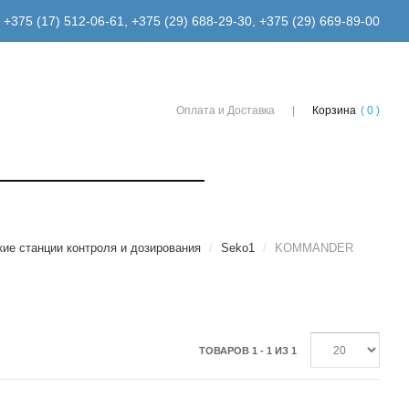
+375 (17) 512-06-61
,
+375 (29) 688-29-30
,
+375 (29) 669-89-00
Оплата и Доставка
Корзина
( 0 )
ие станции контроля и дозирования
/
Seko1
/
KOMMANDER
ТОВАРОВ 1 - 1 ИЗ 1