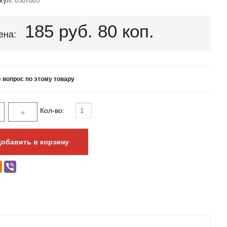
кул:
0507005
185 руб. 80 коп.
ена:
 вопрос по этому товару
Кол-во: