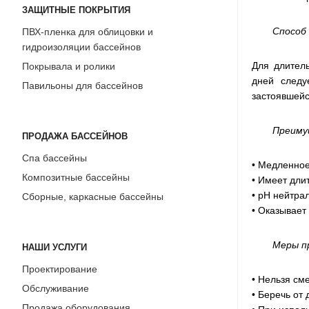
ЗАЩИТНЫЕ ПОКРЫТИЯ
Способ
ПВХ-пленка для облицовки и
гидроизоляции бассейнов
Для длител
Покрывала и ролики
дней следу
Павильоны для бассейнов
застоявшейс
Преиму
ПРОДАЖА БАССЕЙНОВ
Спа бассейны
• Медленное
Композитные бассейны
• Имеет дли
• pH нейтра
Сборные, каркасные бассейны
• Оказывает
Меры п
НАШИ УСЛУГИ
Проектирование
• Нельзя см
Обслуживание
• Беречь от 
Продажа оборудования