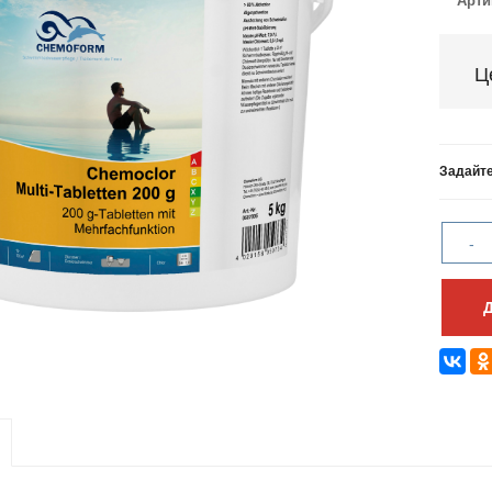
Арти
Ц
Задайте