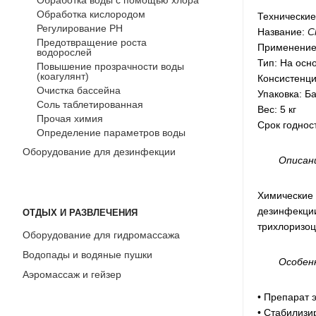
Обработка воды с помощью хлора
Обработка кислородом
Технические
Регулирование РН
Название:
C
Предотвращение роста
Применение
водорослей
Тип: На осн
Повышение прозрачности воды
(коагулянт)
Консистенц
Очистка бассейна
Упаковка: Б
Соль таблетированная
Вес: 5 кг
Прочая химия
Срок годност
Определение параметров воды
Оборудование для дезинфекции
Описан
Химические
дезинфекции
ОТДЫХ И РАЗВЛЕЧЕНИЯ
трихлоризоц
Оборудование для гидромассажа
Водопады и водяные пушки
Особен
Аэромассаж и гейзер
• Препарат 
• Стабилизи