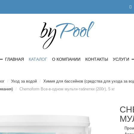
ГЛАВНАЯ
КАТАЛОГ
О КОМПАНИИ
КОНТАКТЫ
УСЛУГИ
лог
/
Уход за водой
/
Химия для бассейнов (средства для ухода за во
рмания)
/
Chemoform Все-в-одном мульти-таблетки (200г), 5 кг
CH
МУЛ
Прои