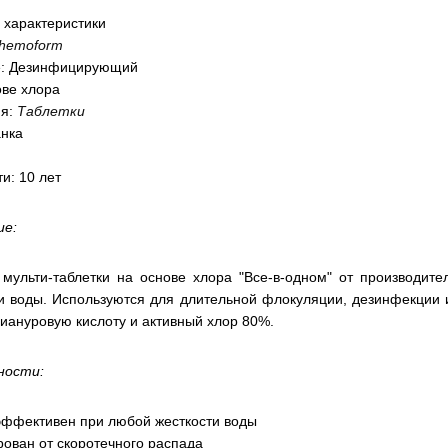
 характеристики
hemoform
: Дезинфицирующий
ове хлора
ия:
Таблетки
анка
и: 10 лет
ие:
 мульти-таблетки на основе хлора "Все-в-одном" от производи
 воды. Используются для длительной флокуляции, дезинфекции и
иануровую кислоту и активный хлор 80%.
ности:
эффективен при любой жесткости воды
рован от скоротечного распада