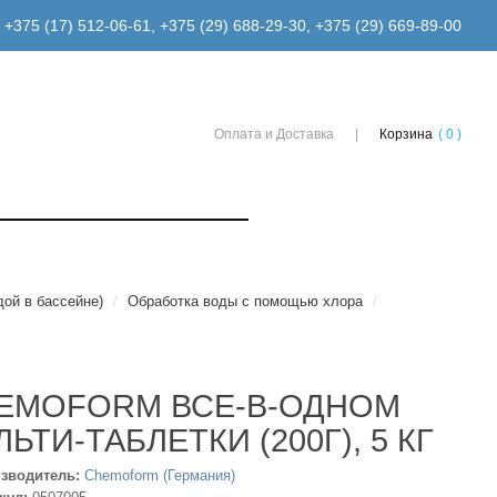
+375 (17) 512-06-61
,
+375 (29) 688-29-30
,
+375 (29) 669-89-00
Оплата и Доставка
Корзина
( 0 )
дой в бассейне)
/
Обработка воды с помощью хлора
/
EMOFORM ВСЕ-В-ОДНОМ
ЬТИ-ТАБЛЕТКИ (200Г), 5 КГ
зводитель:
Chemoform (Германия)