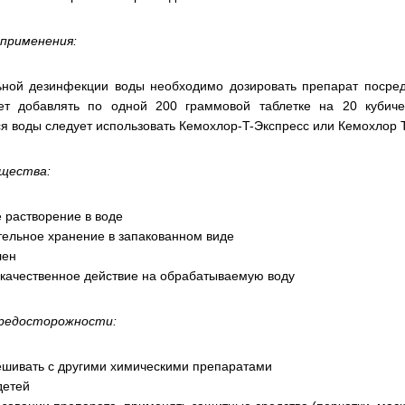
 применения:
ьной дезинфекции воды необходимо дозировать препарат посре
ет добавлять по одной 200 граммовой таблетке на 20 кубиче
я воды следует использовать Кемохлор-T-Экспресс или Кемохлор T
щества:
 растворение в воде
тельное хранение в запакованном виде
лен
 качественное действие на обрабатываемую воду
редосторожности:
ешивать с другими химическими препаратами
детей