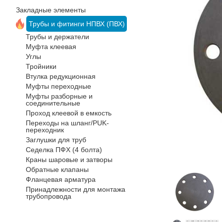
Закладные элементы
йнов
ода
йне)
Трубы и фитинги НПВХ (ПВХ)
я
Трубы и держатели
Муфта клеевая
Углы
Тройники
Втулка редукционная
Муфты переходные
Муфты разборные и
соединительные
Проход клеевой в емкость
Переходы на шланг/PUK-
переходник
Заглушки для труб
Седелка ПФХ (4 болта)
Краны шаровые и затворы
Обратные клапаны
Фланцевая арматура
Принадлежности для монтажа
трубопровода