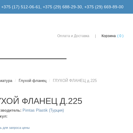
+375 (17) 512-06-61
,
+375 (29) 688-29-30
,
+375 (29) 669-89-00
Оплата и Доставка
Корзина
( 0 )
матура
/
Глухой фланец
/
ГЛУХОЙ ФЛАНЕЦ д.225
УХОЙ ФЛАНЕЦ Д.225
зводитель:
Pimtas Plastik (Турция)
кул:
ь для запроса цены