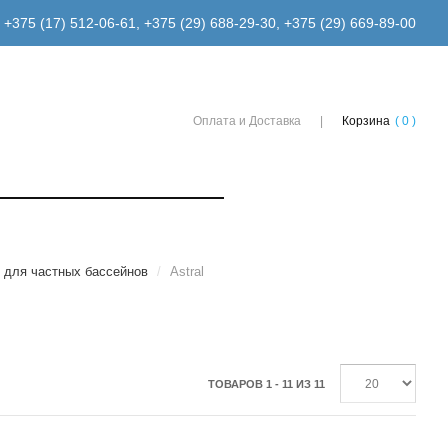
+375 (17) 512-06-61
,
+375 (29) 688-29-30
,
+375 (29) 669-89-00
Оплата и Доставка
Корзина
( 0 )
 для частных бассейнов
/
Astral
ТОВАРОВ 1 - 11 ИЗ 11