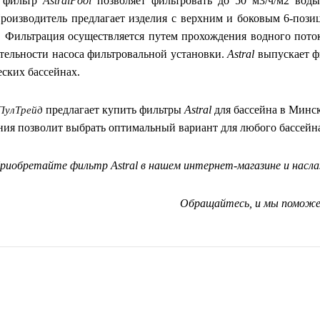
 фильтр
AstralPool
позволяет фильтровать до 50 м3/ч/м2 вод
Производитель предлагает изделия с верхним и боковым 6-по
. Фильтрация осуществляется путем прохождения водного поток
тельности насоса фильтровальной установки.
Astral
выпускает ф
еских бассейнах.
предлагает купить фильтры
Astral
для бассейна в Минс
ПулТрейд
ния позволит выбрать оптимальный вариант для любого бассейн
риобретайте фильтр Astral в нашем интернет-магазине и насл
Обращайтесь, и мы поможе