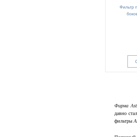
Фильтр п
боко
Фирма Ast
давно ста
фильтры
A