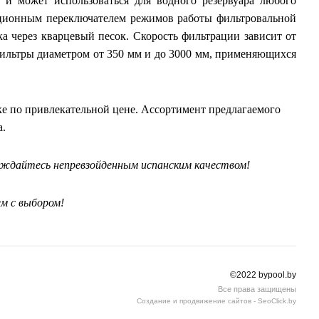
ы и может использоваться для водного резервуара любого
зиционным переключателем режимов работы фильтровальной
а через кварцевый песок. Скорость фильтрации зависит от
ильтры диаметром от 350 мм и до 3000 мм, применяющихся
ке по привлекательной цене. Ассортимент предлагаемого
а.
аждайтесь непревзойденным испанским качеством!
м с выбором!
©2022 bypool.by
Все права защищены
Создание и продвижение сайтов - SeoClick.by